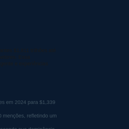
ntes $1,811 trilhões até 
setores. Essa 
gente e experiências 
ões em 2024 para $1,339 
 menções, refletindo um 