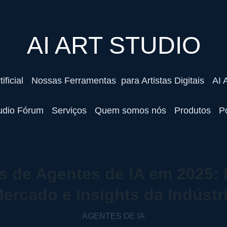
AI ART STUDIO
ificial
Nossas Ferramentas  para Artistas Digitais
AI 
tudio Fórum
Serviços
Quem somos nós
Produtos
Po
as de Agentes de IA em 2025:
ercado e Insights da Indústr
AGENTES DE IA