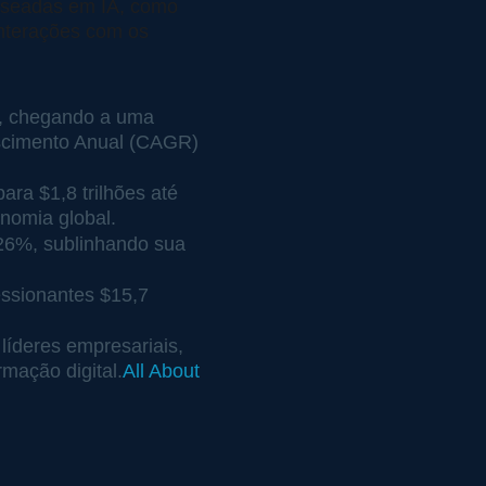
aseadas em IA, como 
nterações com os 
, chegando a uma 
scimento Anual (CAGR) 
ra $1,8 trilhões até 
nomia global.
26%, sublinhando sua 
ssionantes $15,7 
líderes empresariais, 
rmação digital.
All About 