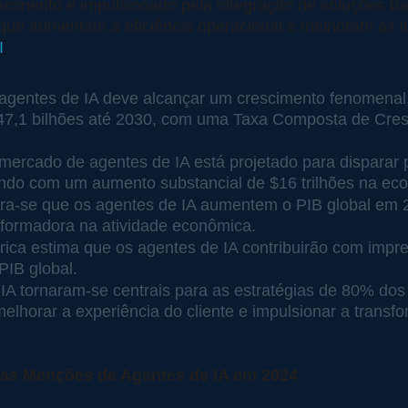
scimento é impulsionado pela integração de soluções b
que aumentam a eficiência operacional e melhoram as i
I
agentes de IA deve alcançar um crescimento fenomenal
$47,1 bilhões até 2030, com uma Taxa Composta de Cre
ercado de agentes de IA está projetado para disparar pa
indo com um aumento substancial de $16 trilhões na eco
ra-se que os agentes de IA aumentem o PIB global em 
nsformadora na atividade econômica.
ica estima que os agentes de IA contribuirão com impre
 PIB global.
IA tornaram-se centrais para as estratégias de 80% dos 
elhorar a experiência do cliente e impulsionar a transfo
das Menções de Agentes de IA em 2024