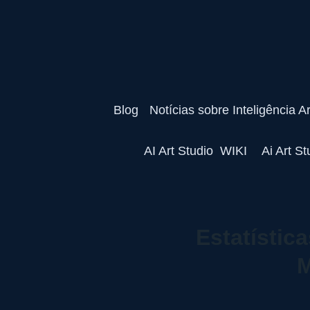
Blog
Notícias sobre Inteligência Art
AI Art Studio  WIKI 
Ai Art S
Estatístic
M