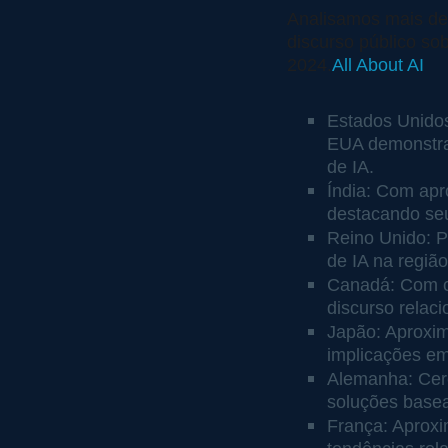
Analisamos mais de 
discurso público so
2024.
All About AI
Estados Unidos
EUA demonstram
de IA.
Índia: Com apr
destacando seu
Reino Unido: P
de IA na região
Canadá: Com ce
discurso relaci
Japão: Aproxim
implicações em
Alemanha: Cerc
soluções base
França: Aproxi