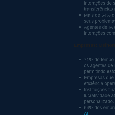
interações de 
transferências 
Mais de 54% d
seus problema
Agentes de IA 
interações com 
Empresas: Melhora
71% do tempo d
os agentes de 
permitindo esf
Empresas que 
eficiência oper
Instituições f
lucratividade 
personalizado.
64% dos empres
AI