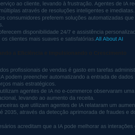
serviço ao cliente, levando à frustração. Agentes de IA 
múltiplas através de resoluções inteligentes e imediatas.
os consumidores preferem soluções automatizadas que
s.
oferecem disponibilidade 24/7 e assistência personaliza
os clientes mais suaves e satisfatórias.
All About AI
ndo a Eficiência e Impulsionando o Crescimento
os profissionais de vendas é gasto em tarefas administ
IA podem preencher automatizando a entrada de dados e
orços mais estratégicos.
utilizam agentes de IA no e-commerce observaram uma
acional, levando ao aumento da receita.
inanceiras que utilizam agentes de IA relataram um aume
até 2035, através da detecção aprimorada de fraudes e d
ários acreditam que a IA pode melhorar as interações 