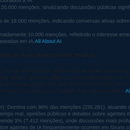
acionados à IA.
0.000 menções, sinalizando discussões públicas signif
ca de 18.000 menções, indicando conversas ativas sobre 
imadamente 10.000 menções, refletindo o interesse eme
aseadas em IA.
All About AI
ntes de IA nas Redes Sociais em 2024
 250.000 menções em plataformas de redes sociais impo
da sobre o discurso público em torno dos agentes de IA
 as principais plataformas que impulsionam essas discu
inâmicas emocionais que moldam a percepção pública.
Al
ter): Domina com 96% das menções (235.281), atuando c
empo real, opiniões públicas e debates sobre agentes d
eende 3% (7.412 menções), onde discussões mais profu
obre agentes de IA frequentemente ocorrem em fóruns c