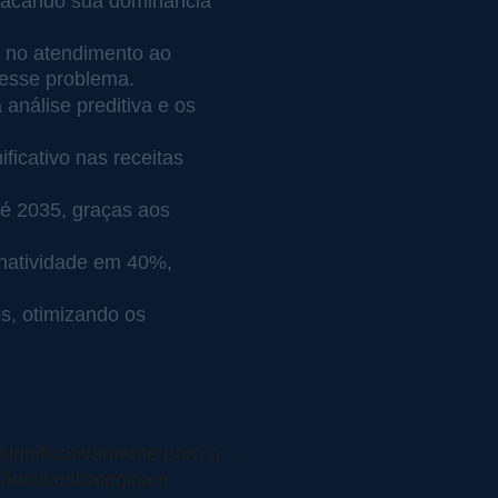
tacando sua dominância 
 no atendimento ao 
 esse problema.
nálise preditiva e os 
ficativo nas receitas 
té 2035, graças aos 
inatividade em 40%, 
s, otimizando os 
ignificativamente para a 
ância estratégica e 