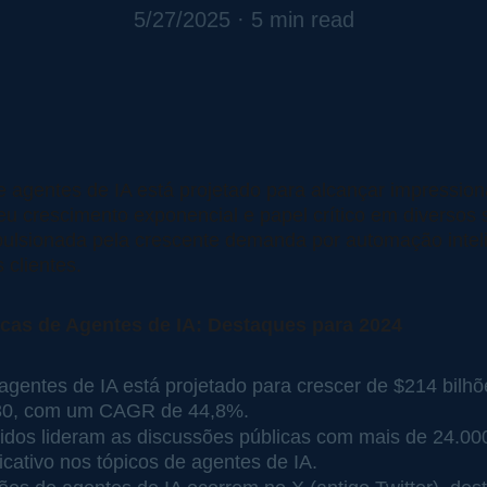
5/27/2025
5 min read
 agentes de IA está projetado para alcançar impressiona
u crescimento exponencial e papel crítico em diversos 
ulsionada pela crescente demanda por automação inteli
 clientes.
ticas de Agentes de IA: Destaques para 2024
gentes de IA está projetado para crescer de $214 bilh
2030, com um CAGR de 44,8%.
dos lideram as discussões públicas com mais de 24.000
ficativo nos tópicos de agentes de IA.