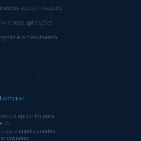
icativas sobre inovações 
IA e suas aplicações 
rgente e o crescimento 
rtantes para oferecer 
 durante este período. 
ssões, mudanças nos 
l About AI
omo o epicentro para 
e IA.
ndas e impulsionadas 
omunitários.