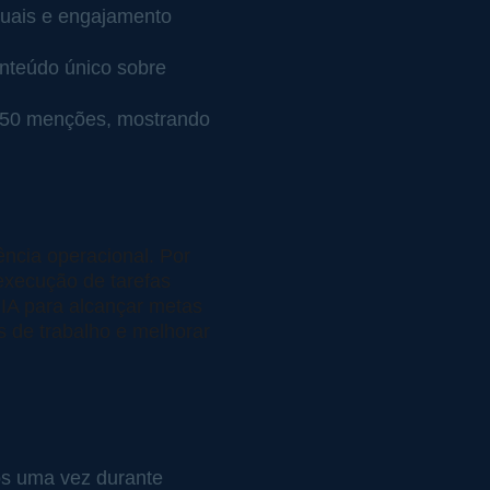
suais e engajamento 
nteúdo único sobre 
650 menções, mostrando 
ncia operacional. Por 
execução de tarefas 
 IA para alcançar metas 
s de trabalho e melhorar 
s uma vez durante 