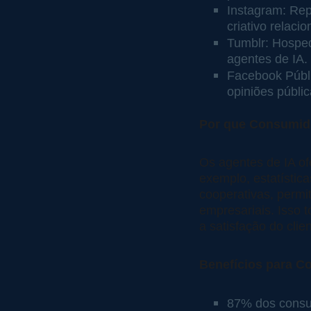
Instagram: Rep
criativo relaci
Tumblr: Hosped
agentes de IA.
Facebook Públ
opiniões públi
Por que Consumid
Os agentes de IA of
exemplo, estatístic
cooperativas, permi
empresariais. Isso t
a satisfação do clien
Benefícios para C
87% dos consu