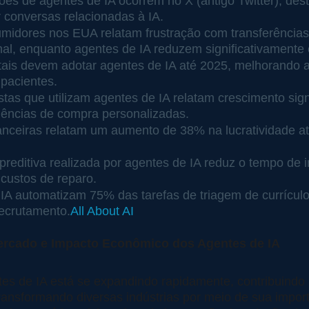
s de agentes de IA ocorrem no X (antigo Twitter), des
 conversas relacionadas à IA.
idores nos EUA relatam frustração com transferências
ional, enquanto agentes de IA reduzem significativamente
ais devem adotar agentes de IA até 2025, melhorando a a
 pacientes.
tas que utilizam agentes de IA relatam crescimento signi
iências de compra personalizadas.
inanceiras relatam um aumento de 38% na lucratividade a
reditiva realizada por agentes de IA reduz o tempo de 
custos de reparo.
IA automatizam 75% das tarefas de triagem de currículo
ecrutamento.
All About AI
rcado e Impacto Econômico dos Agentes de IA
s de IA está se expandindo rapidamente, contribuindo s
ransformando diversas indústrias por meio de sua import