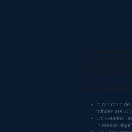
O mercado global de
2030, destacando se
transformação é imp
aprimoradas para os
Principais Estatís
O mercado de a
trilhões até 
Os Estados Uni
interesse signi