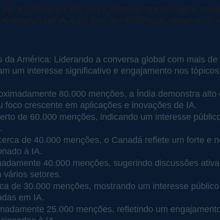
10.000 menções em várias plataformas de mídias sociai
bre agentes de IA, com foco em tendências regionais e 
 da América: Liderando a conversa global com mais de
 um interesse significativo e engajamento nos tópicos
oximadamente 80.000 menções, a Índia demonstra alto 
 foco crescente em aplicações e inovações de IA.
erto de 60.000 menções, indicando um interesse públic
.
rca de 40.000 menções, o Canadá reflete um forte e n
onado à IA.
adamente 40.000 menções, sugerindo discussões ativas
 vários setores.
a de 30.000 menções, mostrando um interesse público 
adas em IA.
madamente 25.000 menções, refletindo um engajamento 