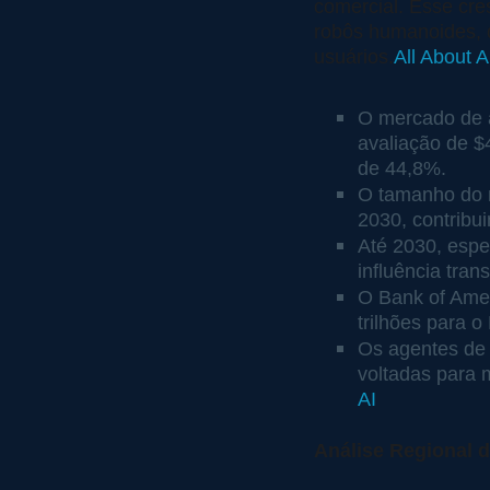
comercial. Esse cre
robôs humanoides, 
usuários.
All About A
O mercado de 
avaliação de 
de 44,8%.
O tamanho do m
2030, contribu
Até 2030, espe
influência tra
O Bank of Amer
trilhões para o
Os agentes de 
voltadas para m
AI
Análise Regional 